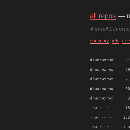
all repos
— 
A small but pra
summary
refs
tree
drwxrwxrwx
27
drwxrwxrwx
59
drwxrwxrwx
21
drwxrwxrwx
60
drwxrwxrwx
3
-rw-r--r--
15
-rw-r--r--
153
-rw-r--r--
108