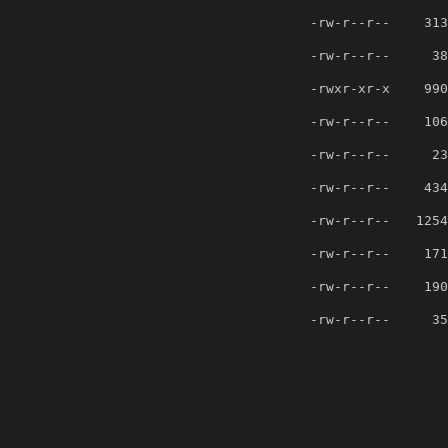
-rw-r--r--
313
-rw-r--r--
38
-rwxr-xr-x
990
-rw-r--r--
106
-rw-r--r--
23
-rw-r--r--
434
-rw-r--r--
1254
-rw-r--r--
171
-rw-r--r--
190
-rw-r--r--
35