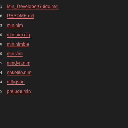
Min_DeveloperGuide.md
1
README.md
6
min.nim
3
min.nim.cfg
0
min.nimble
8
min.vim
0
mindyn.nim
5
nakefile.nim
4
nifty.json
4
prelude.min
5