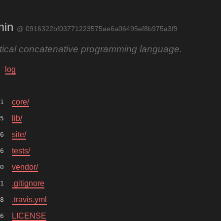
min
@ 0916322bf03771223575ae6a06495ef8b975a3f9
ctical concatenative programming language.
log
core/
1
lib/
5
site/
6
tests/
6
vendor/
0
.gitignore
1
.travis.yml
8
LICENSE
6