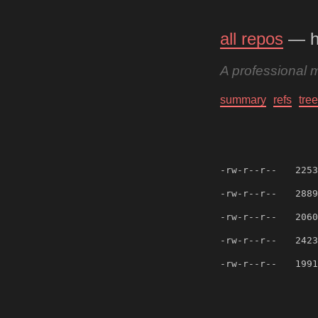
all repos
— h
A professional 
summary
refs
tree
-rw-r--r--
2253
-rw-r--r--
2889
-rw-r--r--
2060
-rw-r--r--
2423
-rw-r--r--
1991