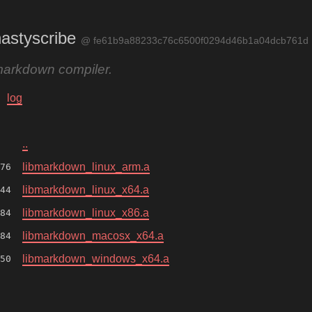
astyscribe
@ fe61b9a88233c76c6500f0294d46b1a04dcb761d
markdown compiler.
log
..
libmarkdown_linux_arm.a
76
libmarkdown_linux_x64.a
44
libmarkdown_linux_x86.a
84
libmarkdown_macosx_x64.a
84
libmarkdown_windows_x64.a
50